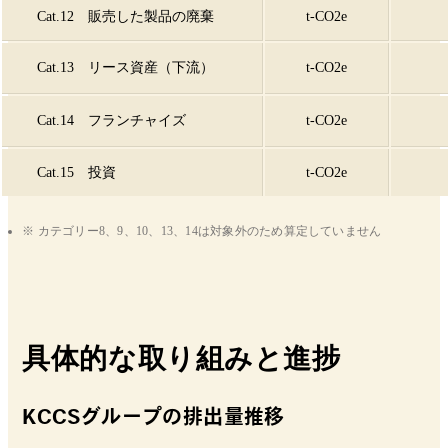
Cat.12 販売した製品の廃棄
t-CO2e
Cat.13 リース資産（下流）
t-CO2e
Cat.14 フランチャイズ
t-CO2e
Cat.15 投資
t-CO2e
※ カテゴリー8、9、10、13、14は対象外のため算定していません
具体的な取り組みと進捗
KCCSグループの排出量推移