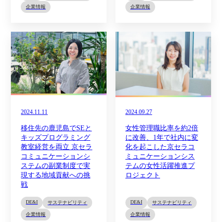
企業情報
企業情報
2024.11.11
2024.09.27
移住先の鹿児島でSEと
女性管理職比率を約2倍
キッズプログラミング
に改善、1年で社内に変
教室経営を両立 京セラ
化を起こした京セラコ
コミュニケーションシ
ミュニケーションシス
ステムの副業制度で実
テムの女性活躍推進プ
現する地域貢献への挑
ロジェクト
戦
DE&I
DE&I
サステナビリティ
サステナビリティ
企業情報
企業情報