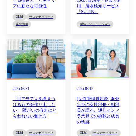
する推進力」とキャリ
136の自治体・企業で利
アの新たな可能性
用！浸水検知サービス
「SUIJIN」
DE&I
サステナビリティ
企業情報
製品・ソリューション
2025.03.31
2025.03.12
「目で見て人を惹きつ
[女性管理職対談] 海外
けるものを作り出した
出身の女性部長・副部
い」 障がいの有無にと
長が語る、通信インフ
らわれない働き方
ラ業界での挑戦と成長
の軌跡
DE&I
DE&I
サステナビリティ
サステナビリティ