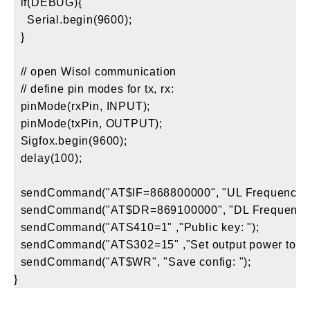
  if(DEBUG){

    Serial.begin(9600);

  }

  // open Wisol communication

  // define pin modes for tx, rx:

  pinMode(rxPin, INPUT);

  pinMode(txPin, OUTPUT);

  Sigfox.begin(9600);

  delay(100);

  sendCommand("AT$IF=868800000", "UL Frequency set
  sendCommand("AT$DR=869100000", "DL Frequency se
  sendCommand("ATS410=1" ,"Public key: ");

  sendCommand("ATS302=15" ,"Set output power to max
  sendCommand("AT$WR", "Save config: ");
