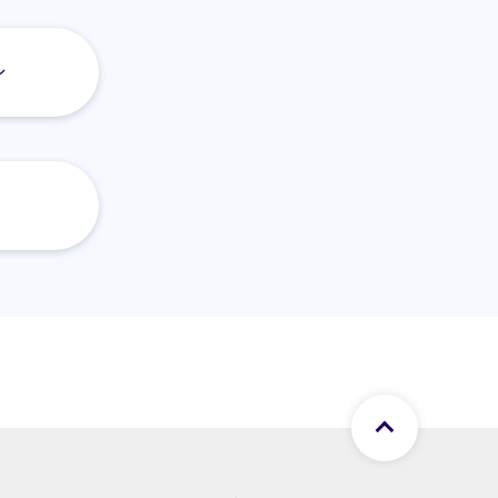
ン
ページト