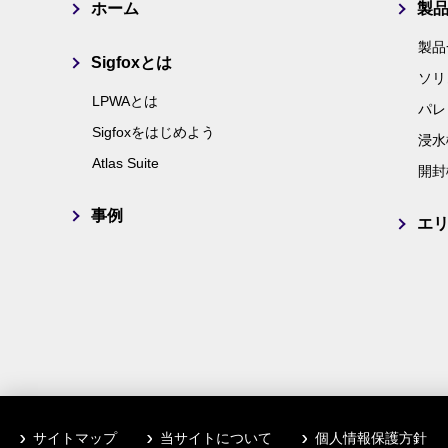
ホーム
製
製品
Sigfoxとは
ソリ
LPWAとは
パレ
Sigfoxをはじめよう
浸水
Atlas Suite
開封
事例
エ
サイトマップ
当サイトについて
個人情報保護方針