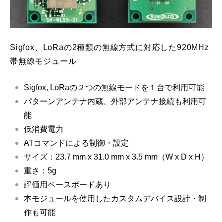
Sigfox、LoRaの2種類の無線方式に対応した920MHz
帯無線モジュール
Sigfox, LoRaの２つの無線モードを１台で利用可能
パターンアンテナ内蔵、外部アンテナ接続も利用可
能
低消費電力
ATコマンドによる制御・設定
サイズ：23.7 mm x 31.0 mm x 3.5 mm（W x D x H）
重さ：5g
評価用ベースボードあり
本モジュールを使用したカスタムデバイス設計・制
作も可能