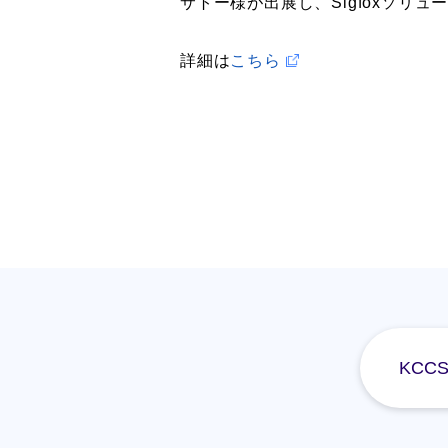
サトー様が出展し、Sigfoxソリ
詳細は
こちら
KCC